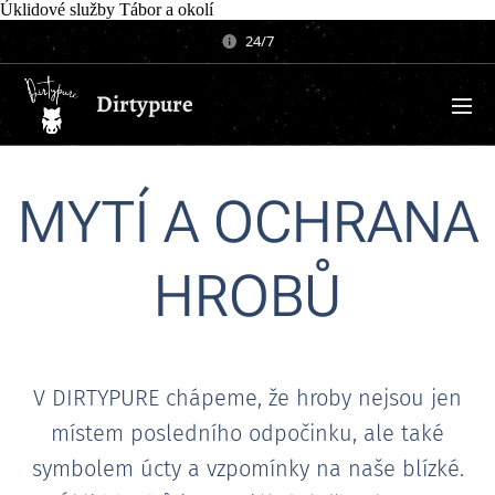
Úklidové služby Tábor a okolí
24/7
Dirtypure
MYTÍ A OCHRANA
HROBŮ
V DIRTYPURE chápeme, že hroby nejsou jen
místem posledního odpočinku, ale také
symbolem úcty a vzpomínky na naše blízké.