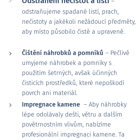
Odstranění nečistot a listí
–
odstraňujeme spadané listí, prach,
nečistoty a jakékoli nežádoucí předměty,
aby místo působilo čistě a upraveně.
Čištění náhrobků a pomníků
– Pečlivě
umyjeme náhrobek a pomníky s
použitím šetrných, avšak účinných
čisticích prostředků, které nepoškodí
povrch ani materiál.
Impregnace kamene
– Aby náhrobky
lépe odolávaly dešti, větru a dalším
povětrnostním vlivům, nabízíme
profesionální impregnaci kamene. Ta