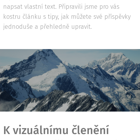
napsat vlastní text. Připravili jsme pro vás
kostru článku s tipy, jak můžete své příspěvky
jednoduše a přehledně upravit.
K vizuálnímu členění