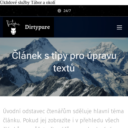
Úklidové služby Tábor a okolí
24/7
Dirtypure
Článek s tipy pro úpravu
textů
11.02.2026
Úvodní odstavec čtenářům sděluje hlavní téma
článku. Pokud jej zobrazíte i v přehledu všech